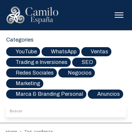
Categories
YouTube
WhatsApp
Ventas
Trading e Inversiones
SEO
Redes Sociales
Negocios
Marketing
Marca & Branding Personal
Anuncios
Home
Tag: confianza