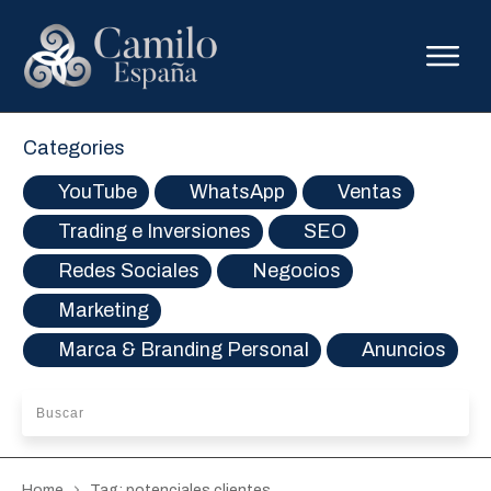
Categories
YouTube
WhatsApp
Ventas
Trading e Inversiones
SEO
Redes Sociales
Negocios
Marketing
Marca & Branding Personal
Anuncios
Home
Tag: potenciales clientes