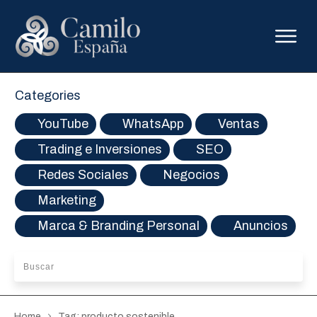
Categories
YouTube
WhatsApp
Ventas
Trading e Inversiones
SEO
Redes Sociales
Negocios
Marketing
Marca & Branding Personal
Anuncios
Home
Tag: producto sostenible